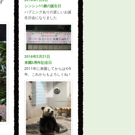
ず
シンシン11歳の誕生日
ハプニングありの楽しいお誕
生日会になりました
2016年2月21日
来園5周年記念日
2011年に来園してからはや5
年。これからもよろしくね！