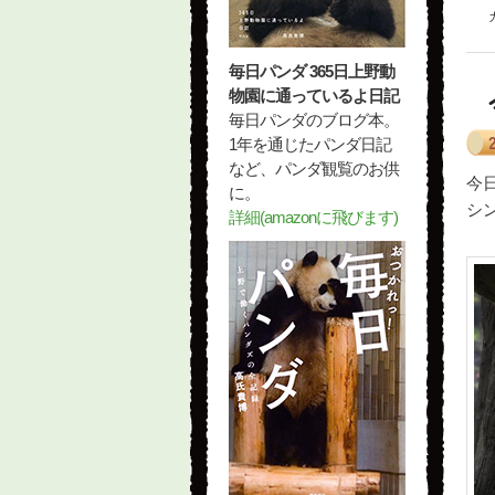
毎日パンダ 365日上野動
物園に通っているよ日記
毎日パンダのブログ本。
1年を通じたパンダ日記
など、パンダ観覧のお供
今
に。
シ
詳細(amazonに飛びます)