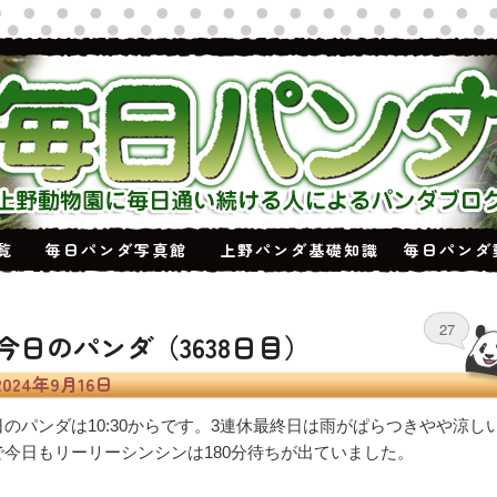
覧
毎日パンダ写真館
上野パンダ基礎知識
毎日パンダ
稿ナビゲーション
27
今日のパンダ（3638日目）
2024年9月16日
日のパンダは10:30からです。3連休最終日は雨がぱらつきやや涼し
で今日もリーリーシンシンは180分待ちが出ていました。