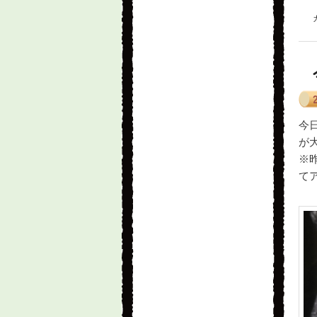
今
が
※
てア