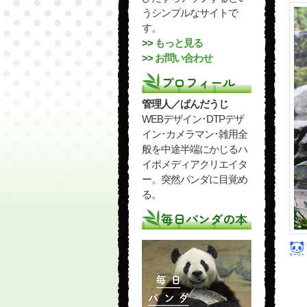
うシンプルなサイトで
す。
>>
もっと見る
>>
お問い合わせ
プロフィール
管理人／ぱんだうじ
WEBデザイン･DTPデザ
イン･カメラマン･雑用全
般を中途半端にかじるハ
イポメディアクリエイタ
ー。突然パンダに目覚め
る。
毎日パンダの本