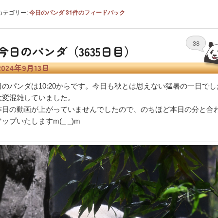
カテゴリー:
今日のパンダ
31
件のフィードバック
38
今日のパンダ（3635日目）
2024年9月13日
日のパンダは10:20からです。今日も秋とは思えない猛暑の一日でし
大変混雑していました。
昨日の動画が上がっていませんでしたので、のちほど本日の分と合
ップいたしますm(_ _)m