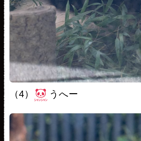
（4）
うへー