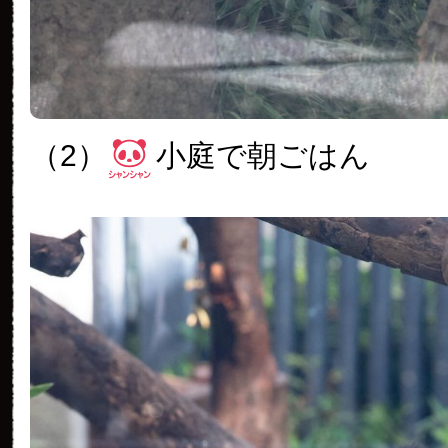
（2）
小庭で朝ごはん