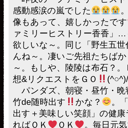
感動感涙の嵐でした
像もあって、嬉しかったです
ァミリーヒストリー香香」…
欲しいな～。同じ「野生五世
んね～。凄いご先祖たちばか
～。もしや、陵陵は布石？。
想&リクエストをＧＯ
(^○^
パンダズ、朝寝・昼竹・晩
竹de随時出す
かな？
。
出す＋美味しい笑顔」の健康
ればＯＫ
ＯＫ
。毎日元気