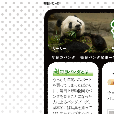
毎日パンダ
今日のパンダ
毎日パンダ記事一
毎日パンダとは
うっかり年間パスポート
を買ってしまったばかり
に、毎日上野動物園でパ
今
ンダを見ることになった
パ
人によるパンダブログ。
基本的には写真を撮って
ひたすらアップするとい