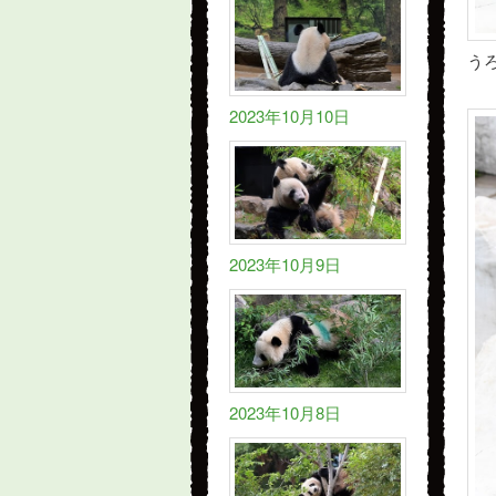
う
2023年10月10日
2023年10月9日
2023年10月8日