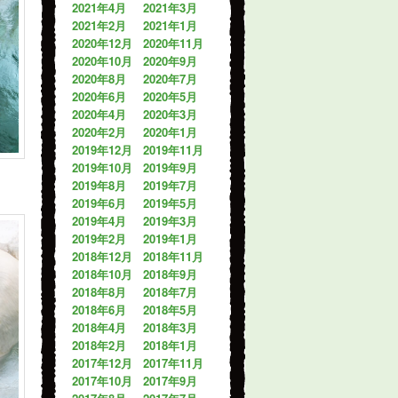
2021年4月
2021年3月
2021年2月
2021年1月
2020年12月
2020年11月
2020年10月
2020年9月
2020年8月
2020年7月
2020年6月
2020年5月
2020年4月
2020年3月
2020年2月
2020年1月
2019年12月
2019年11月
2019年10月
2019年9月
2019年8月
2019年7月
2019年6月
2019年5月
2019年4月
2019年3月
2019年2月
2019年1月
2018年12月
2018年11月
2018年10月
2018年9月
2018年8月
2018年7月
2018年6月
2018年5月
2018年4月
2018年3月
2018年2月
2018年1月
2017年12月
2017年11月
2017年10月
2017年9月