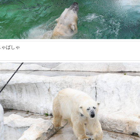
しゃばしゃ