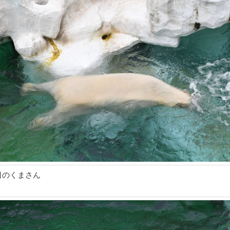
日のくまさん