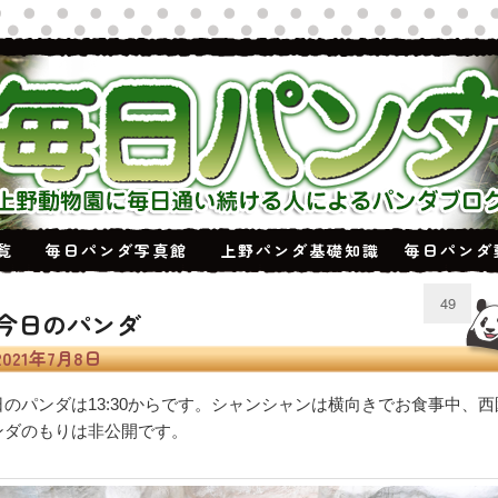
覧
毎日パンダ写真館
上野パンダ基礎知識
毎日パンダ
49
今日のパンダ
2021年7月8日
日のパンダは13:30からです。シャンシャンは横向きでお食事中、西
ンダのもりは非公開です。