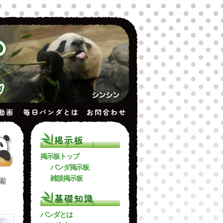
動画
毎日パンダとは
お問合わせ
掲示板
掲示板トップ
パンダ掲示板
雑談掲示板
園
基礎知識
パンダとは