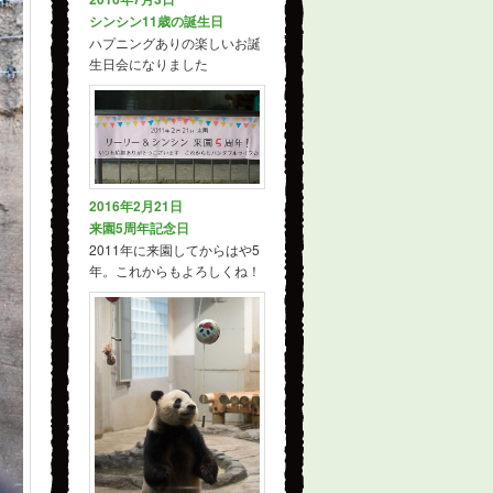
シンシン11歳の誕生日
ハプニングありの楽しいお誕
生日会になりました
2016年2月21日
来園5周年記念日
2011年に来園してからはや5
年。これからもよろしくね！