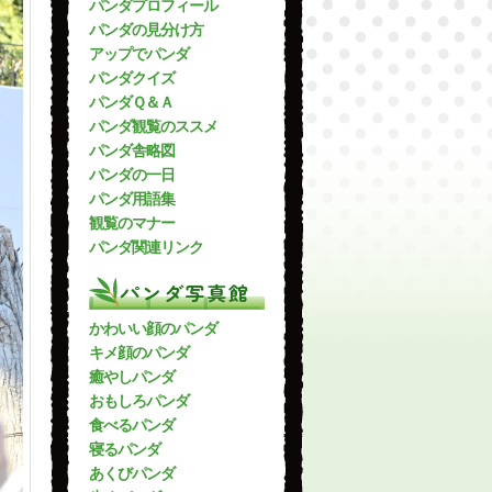
パンダプロフィール
パンダの見分け方
アップでパンダ
パンダクイズ
パンダＱ＆Ａ
パンダ観覧のススメ
パンダ舎略図
パンダの一日
パンダ用語集
観覧のマナー
パンダ関連リンク
パンダ写真館
かわいい顔のパンダ
キメ顔のパンダ
癒やしパンダ
おもしろパンダ
食べるパンダ
寝るパンダ
あくびパンダ