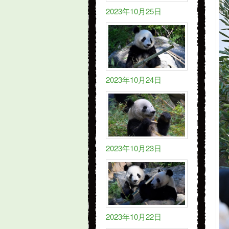
2023年10月25日
2023年10月24日
2023年10月23日
2023年10月22日