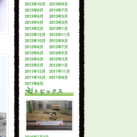
2013年10月
2013年9月
2013年8月
2013年7月
2013年6月
2013年5月
2013年4月
2013年3月
2013年2月
2013年1月
2012年12月
2012年11月
2012年10月
2012年9月
2012年8月
2012年7月
2012年6月
2012年5月
2012年4月
2012年3月
2012年2月
2012年1月
2011年12月
2011年11月
2011年10月
2011年9月
2011年8月
トピックス
2016年7月3日