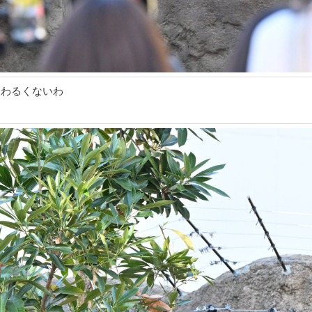
わるくないわ