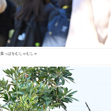
葉っぱをむしゃむしゃ