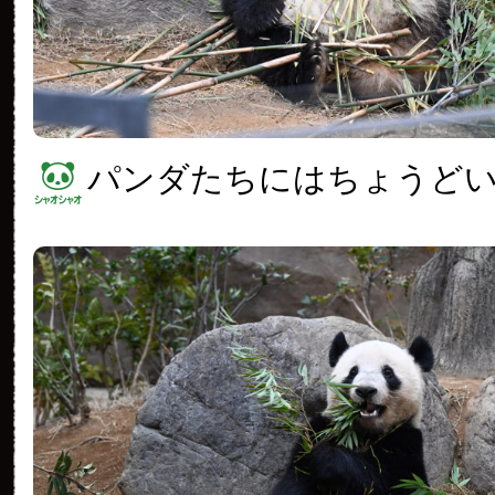
パンダたちにはちょうど