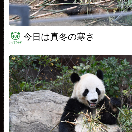
今日は真冬の寒さ