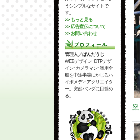
うシンプルなサイトで
す。
>>
もっと見る
>>
広告宣伝について
>>
お問い合わせ
プロフィール
管理人／ぱんだうじ
WEBデザイン･DTPデザ
イン･カメラマン･雑用全
般を中途半端にかじるハ
イポメディアクリエイタ
ー。突然パンダに目覚め
る。