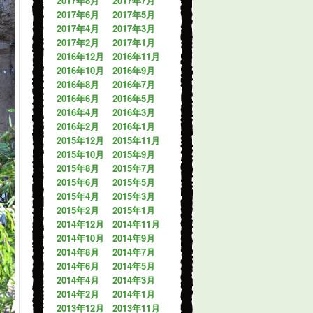
2017年8月
2017年7月
2017年6月
2017年5月
2017年4月
2017年3月
2017年2月
2017年1月
2016年12月
2016年11月
2016年10月
2016年9月
2016年8月
2016年7月
2016年6月
2016年5月
2016年4月
2016年3月
2016年2月
2016年1月
2015年12月
2015年11月
2015年10月
2015年9月
2015年8月
2015年7月
2015年6月
2015年5月
2015年4月
2015年3月
2015年2月
2015年1月
2014年12月
2014年11月
2014年10月
2014年9月
2014年8月
2014年7月
2014年6月
2014年5月
2014年4月
2014年3月
2014年2月
2014年1月
2013年12月
2013年11月