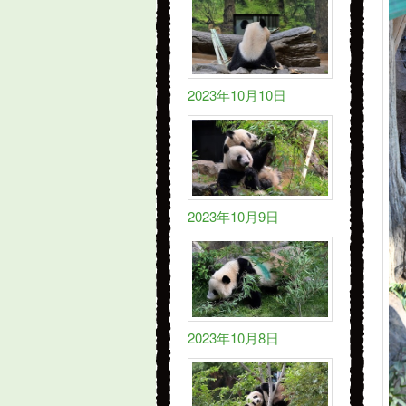
2023年10月10日
2023年10月9日
2023年10月8日