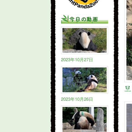
今日の動画
2023年10月27日
2023年10月26日