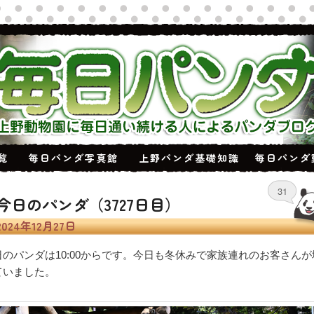
覧
毎日パンダ写真館
上野パンダ基礎知識
毎日パンダ
31
今日のパンダ（3727日目）
2024年12月27日
日のパンダは10:00からです。今日も冬休みで家族連れのお客さんが
ていました。