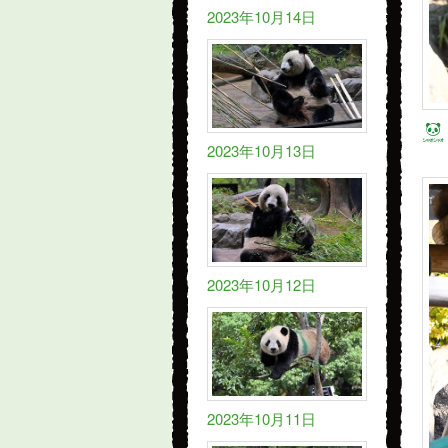
2023年10月14日
2023年10月13日
2023年10月12日
2023年10月11日