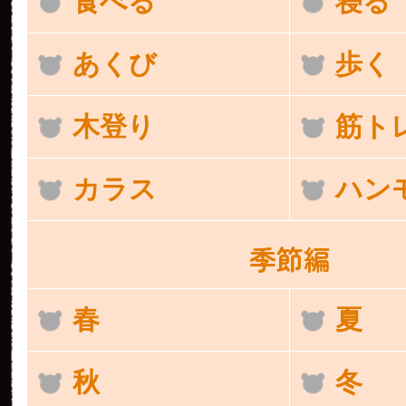
食べる
寝る
あくび
歩く
木登り
筋ト
カラス
ハン
季節編
春
夏
秋
冬