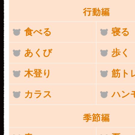
行動編
食べる
寝る
あくび
歩く
木登り
筋ト
カラス
ハン
季節編