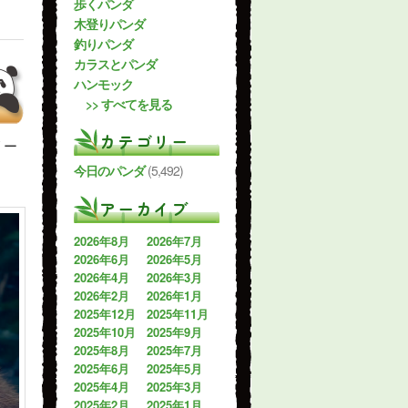
歩くパンダ
木登りパンダ
釣りパンダ
カラスとパンダ
ハンモック
>> すべてを見る
カテゴリー
リー
今日のパンダ
(5,492)
アーカイブ
2026年8月
2026年7月
2026年6月
2026年5月
2026年4月
2026年3月
2026年2月
2026年1月
2025年12月
2025年11月
2025年10月
2025年9月
2025年8月
2025年7月
2025年6月
2025年5月
2025年4月
2025年3月
2025年2月
2025年1月