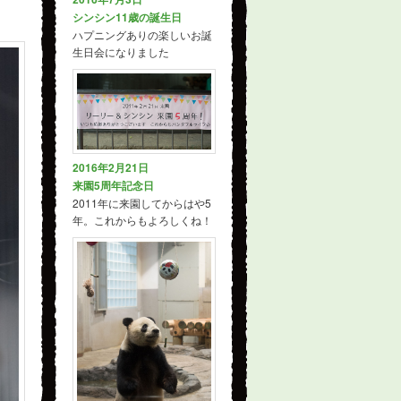
シンシン11歳の誕生日
ハプニングありの楽しいお誕
生日会になりました
2016年2月21日
来園5周年記念日
2011年に来園してからはや5
年。これからもよろしくね！