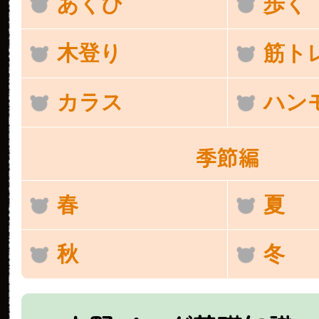
あくび
歩く
木登り
筋ト
カラス
ハン
季節編
春
夏
秋
冬