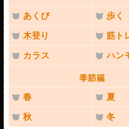
あくび
歩く
木登り
筋ト
カラス
ハン
季節編
春
夏
秋
冬