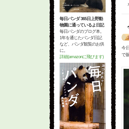
毎日パンダ 365日上野動
物園に通っているよ日記
毎日パンダのブログ本。
1年を通じたパンダ日記
など、パンダ観覧のお供
今
に。
で
詳細(amazonに飛びます)