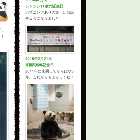
シンシン11歳の誕生日
ハプニングありの楽しいお誕
生日会になりました
が、
た！
2016年2月21日
来園5周年記念日
2011年に来園してからはや5
年。これからもよろしくね！