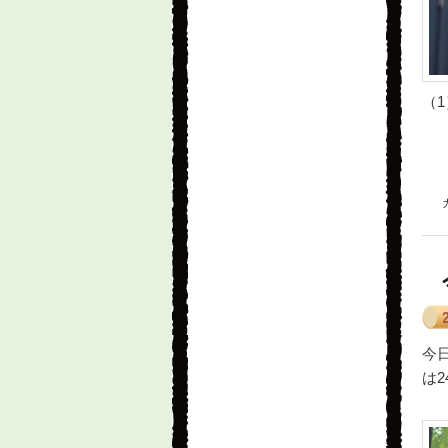
（1
今
は