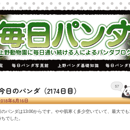
覧
毎日パンダ写真館
上野パンダ基礎知識
毎日パンダ
稿ナビゲーション
57
今日のパンダ（2174日目）
2018年6月16日
日のパンダは13:00からです。やや肌寒く多少空いていて、最大でも1
待ちでした。