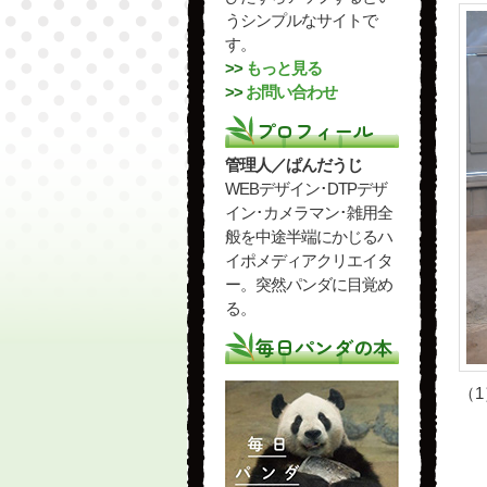
うシンプルなサイトで
す。
>>
もっと見る
>>
お問い合わせ
プロフィール
管理人／ぱんだうじ
WEBデザイン･DTPデザ
イン･カメラマン･雑用全
般を中途半端にかじるハ
イポメディアクリエイタ
ー。突然パンダに目覚め
る。
毎日パンダの本
（1