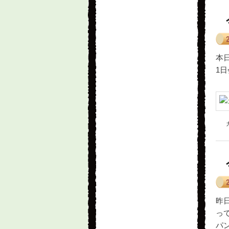
本
1
昨
っ
パ