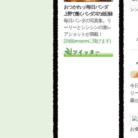
おつかれっ!毎日パンダ
シ
上野で働くパンダズの全記録
毎日パンダの写真集。リ
ーリーとシンシンの激レ
アショットが満載！
詳細(amazonに飛びます)
ツイッター
今
リ
霧
お