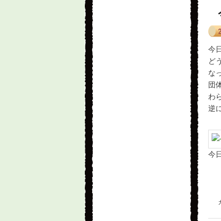
今
ど
な
団
わ
逆
今