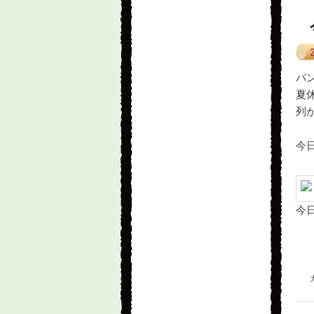
パ
夏
列
今
今