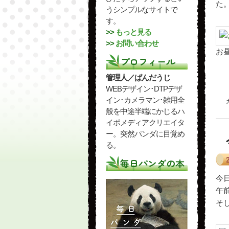
た
うシンプルなサイトで
す。
>>
もっと見る
>>
お問い合わせ
お
プロフィール
管理人／ぱんだうじ
WEBデザイン･DTPデザ
イン･カメラマン･雑用全
般を中途半端にかじるハ
イポメディアクリエイタ
ー。突然パンダに目覚め
る。
毎日パンダの本
今日
午
そ