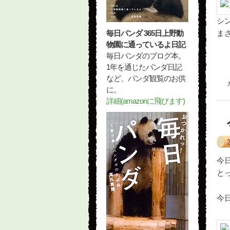
シ
毎日パンダ 365日上野動
ま
物園に通っているよ日記
毎日パンダのブログ本。
1年を通じたパンダ日記
など、パンダ観覧のお供
に。
詳細(amazonに飛びます)
今日
と
今