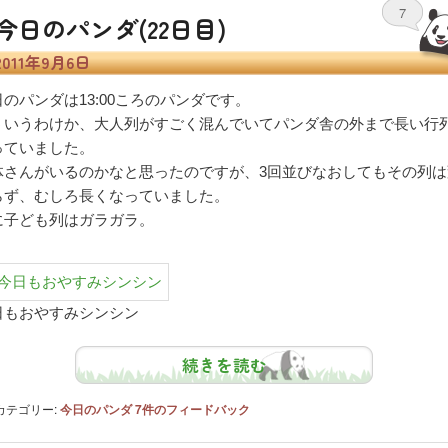
7
今日のパンダ(22日目)
2011年9月6日
日のパンダは13:00ころのパンダです。
ういうわけか、大人列がすごく混んでいてパンダ舎の外まで長い行
っていました。
体さんがいるのかなと思ったのですが、3回並びなおしてもその列は
らず、むしろ長くなっていました。
に子ども列はガラガラ。
日もおやすみシンシン
続きを読む
カテゴリー:
今日のパンダ
7
件のフィードバック