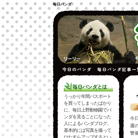
毎日パンダ
今日のパンダ
毎日パンダ記事一
毎日パンダとは
投
うっかり年間パスポート
を買ってしまったばかり
に、毎日上野動物園でパ
ンダを見ることになった
今日
人によるパンダブログ。
週
基本的には写真を撮って
警
ひたすらアップするとい