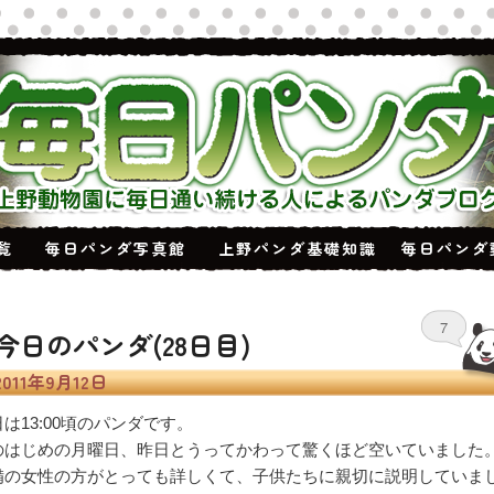
覧
毎日パンダ写真館
上野パンダ基礎知識
毎日パンダ
稿ナビゲーション
7
今日のパンダ(28日目)
2011年9月12日
は13:00頃のパンダです。
のはじめの月曜日、昨日とうってかわって驚くほど空いていました
備の女性の方がとっても詳しくて、子供たちに親切に説明していま