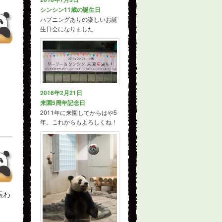
シンシン11歳の誕生日
ハプニングありの楽しいお誕
生日会になりました
2016年2月21日
来園5周年記念日
2011年に来園してからはや5
年。これからもよろしくね！
賑わ