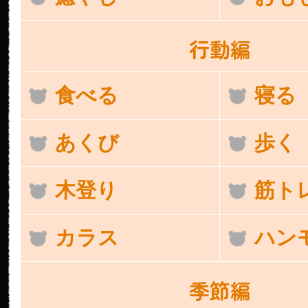
行動編
食べる
寝る
あくび
歩く
木登り
筋ト
カラス
ハン
季節編