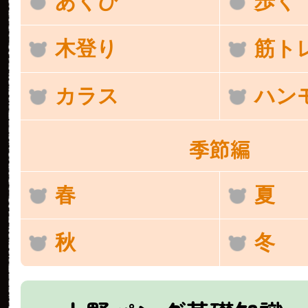
あくび
歩く
木登り
筋ト
カラス
ハン
季節編
春
夏
秋
冬