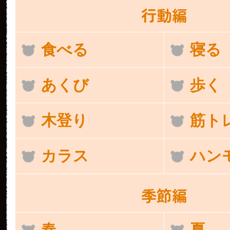
行動編
食べる
寝る
あくび
歩く
木登り
筋ト
カラス
ハン
季節編
春
夏